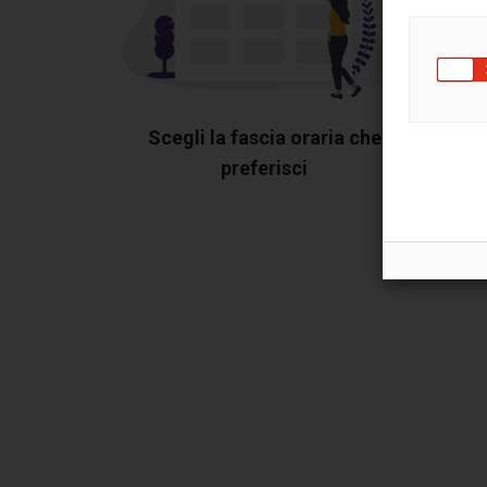
Scegli la fascia oraria che
preferisci
Most