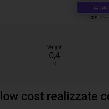
Add 
Free shop
Weight
0,4
kg
 low cost realizzate