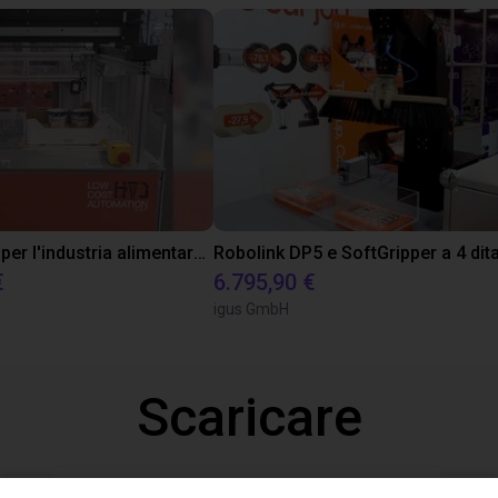
Test cliente per l'industria alimentare con pinza conforme FDA
Robolink DP5 e SoftGripper a 4 dit
€
6.795,90 €
igus GmbH
Scaricare