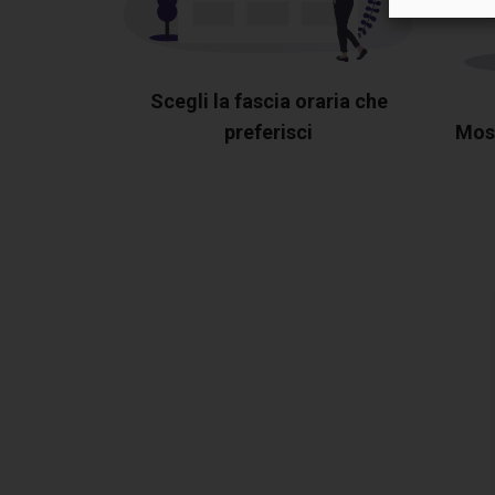
Scegli la fascia oraria che
preferisci
Most