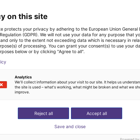
Operating instructions fingers
y on this site
te protects your privacy by adhering to the European Union General
 Regulation (GDPR). We will not use your data for any purpose that y
Download all
and only to the extent not exceeding data which is necessary in relat
urpose(s) of processing. You can grant your consent(s) to use your da
rposes below or by clicking "Agree to all".
ideochiamata gratuita
licy
esperto
Analytics
We'll collect information about your visit to our site. It helps us underst
the site is used – what's working, what might be broken and what we sh
improve.
Reject all
Accept all
Save and close
Powered by