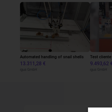
Automated handling of snail shells
13.311,28 €
9.493,62 
igus GmbH
igus GmbH