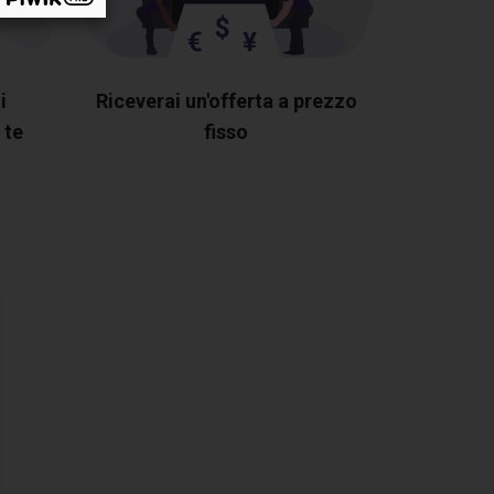
i
Riceverai un'offerta a prezzo
 te
fisso