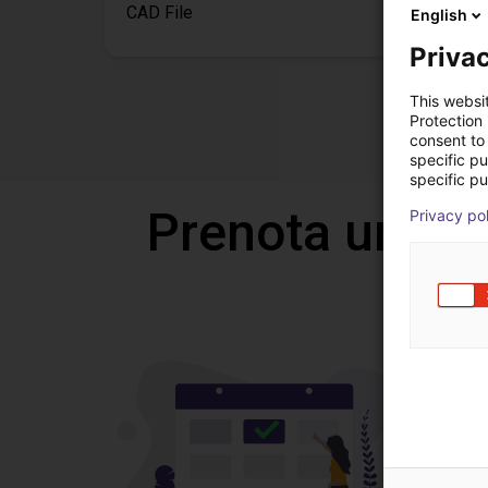
CAD File
English
Privac
This websi
Protection
consent to 
specific p
specific pu
Prenota una v
Privacy po