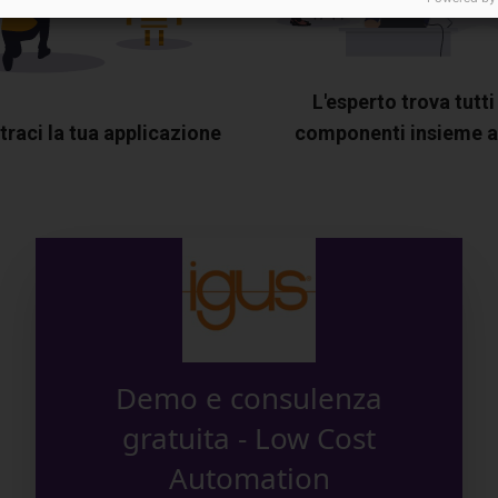
L'esperto trova tutti 
raci la tua applicazione
componenti insieme a