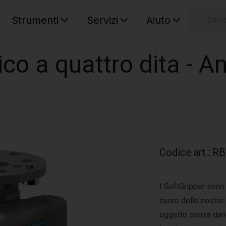
Strumenti
Servizi
Aiuto
S
Your car
ico a quattro dita - A
Codice art.
:
RB
I SoftGripper sono l
cuore delle nostre 
oggetto senza danne