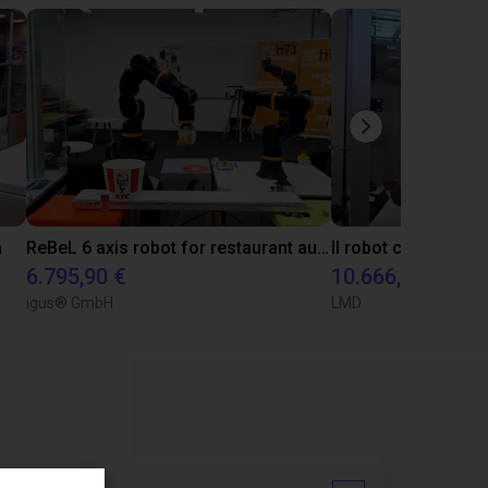
a
ReBeL 6 axis robot for restaurant automation
6.795,90 €
10.666,05 €
igus® GmbH
LMD