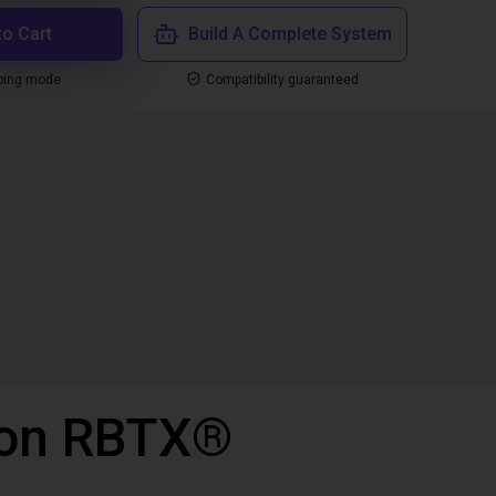
to Cart
Build A Complete System
ping mode
Compatibility guaranteed
 con RBTX®