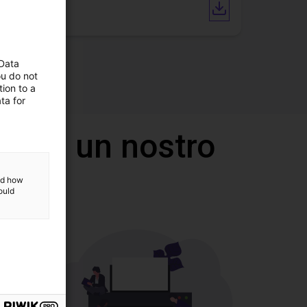
Catalogue
 Data
ou do not
ion to a
ta for
 con un nostro
and how
ould