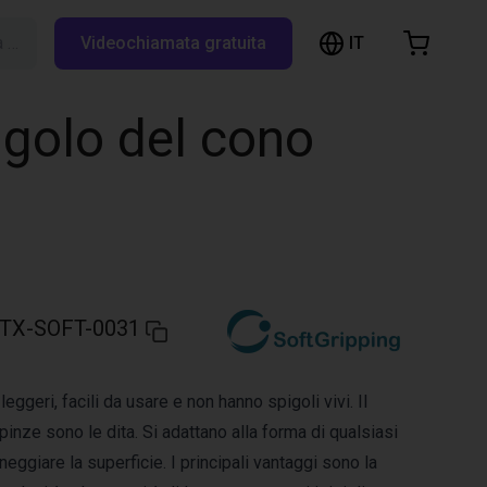
IT
Cerca su RBTX…
Videochiamata gratuita
hopping Cart
t is empty
ngolo del cono
Browse the shop
TX-SOFT-0031
eggeri, facili da usare e non hanno spigoli vivi. Il
pinze sono le dita. Si adattano alla forma di qualsiasi
ggiare la superficie. I principali vantaggi sono la