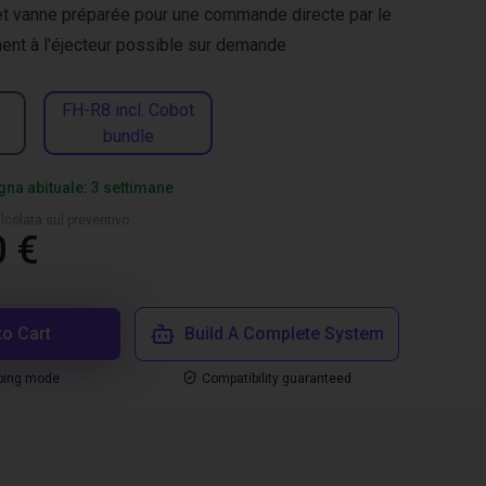
é et vanne préparée pour une commande directe par le
ent à l'éjecteur possible sur demande
FH-R8 incl. Cobot
bundle
na abituale: 3 settimane
lcolata sul preventivo
0 €
to Cart
Build A Complete System
ping mode
Compatibility guaranteed