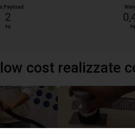
x Payload
Wei
2
0,
kg
k
 low cost realizzate