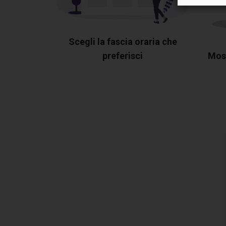
Scegli la fascia oraria che
preferisci
Most