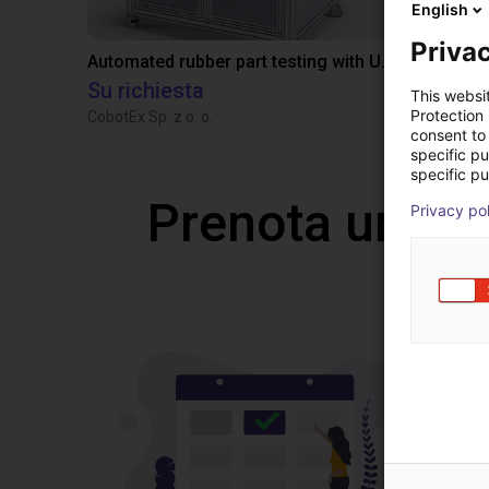
English
Privac
Automated rubber part testing with UR3e on a linear axis
Su richiesta
2.041,20 
This websi
Protection
CobotEx Sp. z o. o.
FORMHAND
consent to 
specific p
specific pu
Prenota una v
Privacy po