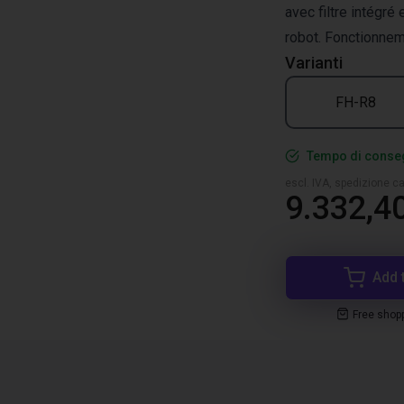
avec filtre intégr
robot. Fonctionnem
Varianti
FH-R8
Tempo di conseg
escl. IVA, spedizione ca
9.332,4
Add 
Free shop