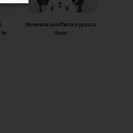
i
Riceverai un'offerta a prezzo
 te
fisso