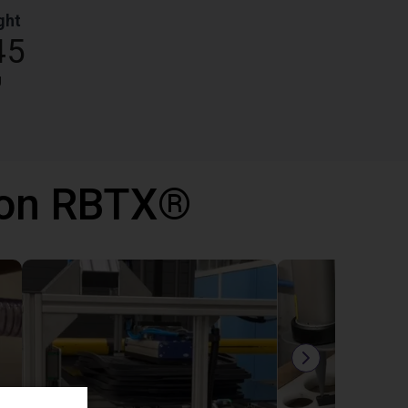
ght
45
g
 con RBTX®