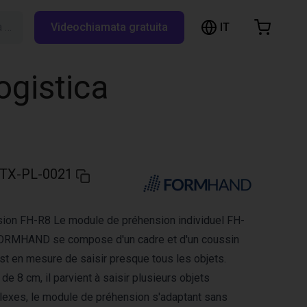
IT
Cerca su RBTX…
Videochiamata gratuita
hopping Cart
t is empty
ogistica
Browse the shop
TX-PL-0021
ion FH-R8 Le module de préhension individuel FH-
FORMHAND se compose d'un cadre et d'un coussin
st en mesure de saisir presque tous les objets.
e 8 cm, il parvient à saisir plusieurs objets
lexes, le module de préhension s'adaptant sans