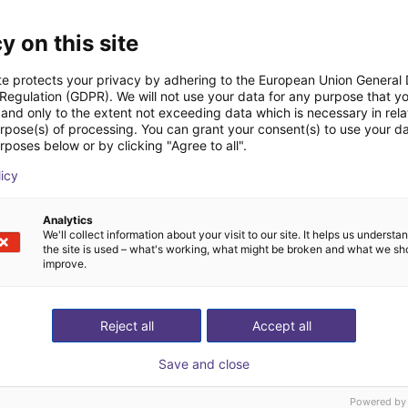
y on this site
La raccolta delle patate con la pinza FORMHAND
€
2.041,20 €
te protects your privacy by adhering to the European Union General
 Regulation (GDPR). We will not use your data for any purpose that y
Formhand
and only to the extent not exceeding data which is necessary in relat
urpose(s) of processing. You can grant your consent(s) to use your da
rposes below or by clicking "Agree to all".
ideochiamata gratuita
licy
esperto
Analytics
We'll collect information about your visit to our site. It helps us underst
the site is used – what's working, what might be broken and what we sh
improve.
Reject all
Accept all
Save and close
Powered by