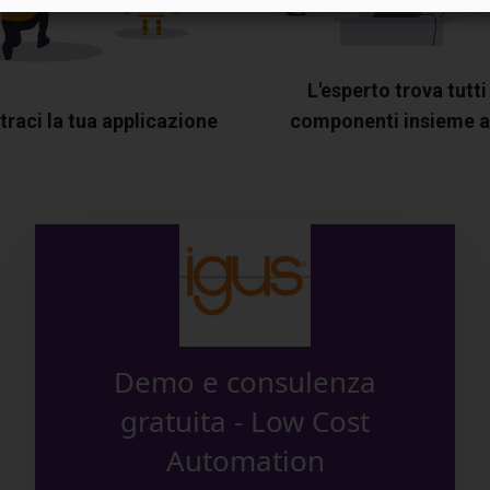
L'esperto trova tutti 
raci la tua applicazione
componenti insieme a