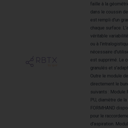
faille à la géomét
dans le coussin d
est rempli d'un gra
chaque surface. L'a
véritable variabili
ou à l'intralogistiq
nécessaire d'utili
est supprimé. Le c
granulés et s'adap
Outre le module de
directement le bu
suivants : Modul
PU, diamètre de la
FORMHAND disponi
pour le raccordem
d'aspiration. Modul