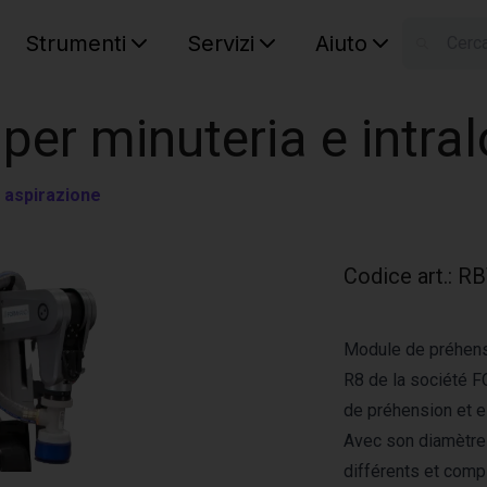
Strumenti
Servizi
Aiuto
S
Your car
per minuteria e intral
i aspirazione
Codice art.
:
RB
Module de préhens
R8 de la société 
de préhension et e
Avec son diamètre d
différents et comp