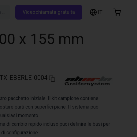
IT
Cerca su RBTX…
Videochiamata gratuita
hopping Cart
t is empty
 200 x 155 mm
Browse the shop
TX-EBERLE-0004
tro pacchetto iniziale. Il kit campione contiene
stare parti con superfici piane. Il sistema può
qualsiasi momento.
ma di cambio rapido incluso puoi definire le basi per
 di configurazione.