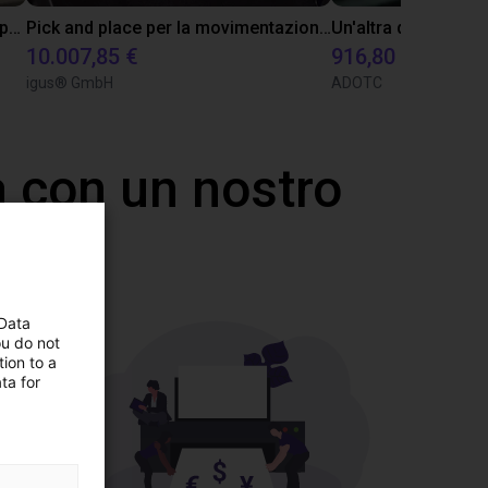
Sistema cartesiano igus utilizzato per un'applicazione pick & place
Pick and place per la movimentazione di secchi
10.007,85 €
916,80 €
igus® GmbH
ADOTC
 con un nostro
 Data
ou do not
ion to a
ta for