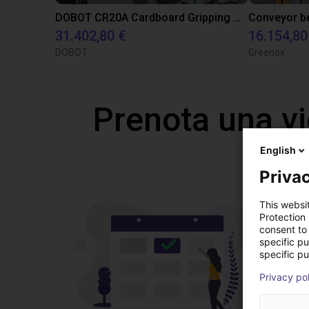
DOBOT CR20A Cardboard Gripping with Vacuum Gripper
31.402,80 €
16.154,80
DOBOT
Greenox
Prenota una v
English
Privac
This websi
Protection
consent to 
specific p
specific pu
Privacy po