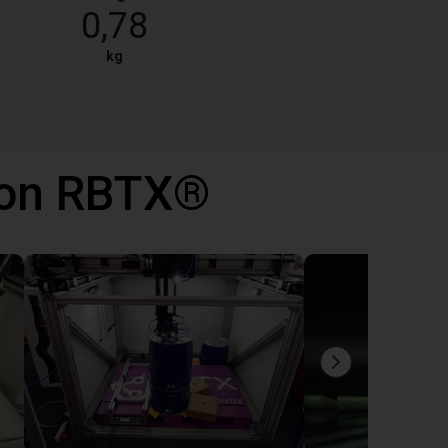
0,78
kg
 con RBTX®