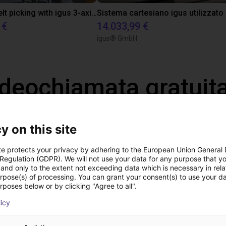
Conveyor belt picking with igus 3-axis delta robot
 €
14.033,99 €
igus® GmbH
ideochiamata gratuita
esperto
y on this site
te protects your privacy by adhering to the European Union General
 Regulation (GDPR). We will not use your data for any purpose that y
and only to the extent not exceeding data which is necessary in relat
urpose(s) of processing. You can grant your consent(s) to use your da
rposes below or by clicking "Agree to all".
licy