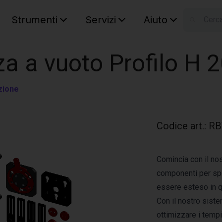
Strumenti
Servizi
Aiuto
S
Your car
za a vuoto Profilo H
zione
Codice art.
:
RB
Comincia con il nos
componenti per spo
essere esteso in 
Con il nostro siste
ottimizzare i tempi