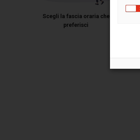
Scegli la fascia oraria che
preferisci
Most