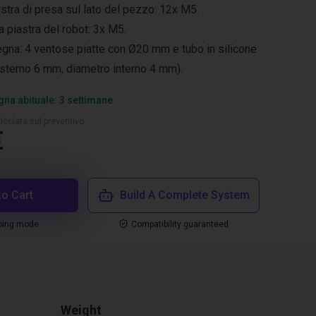
iastra di presa sul lato del pezzo: 12x M5.
 piastra del robot: 3x M5.
egna: 4 ventose piatte con Ø20 mm e tubo in silicone
sterno 6 mm, diametro interno 4 mm).
na abituale: 3 settimane
lcolata sul preventivo
€
to Cart
Build A Complete System
ping mode
Compatibility guaranteed
Weight