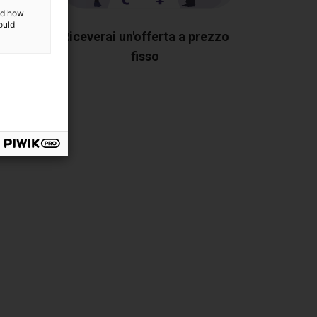
and how
ould
i
Riceverai un'offerta a prezzo
 te
fisso