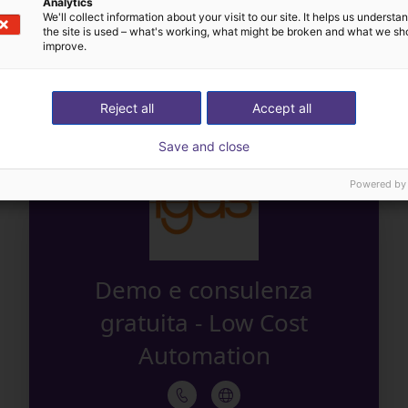
Analytics
We'll collect information about your visit to our site. It helps us underst
the site is used – what's working, what might be broken and what we sh
L'esperto trova tutti 
improve.
raci la tua applicazione
componenti insieme a
Reject all
Accept all
Save and close
Powered by