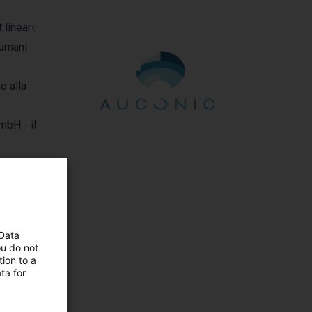
lineari.
 umani
o alla
mbH - il
 Data
ou do not
ion to a
mbH
ta for