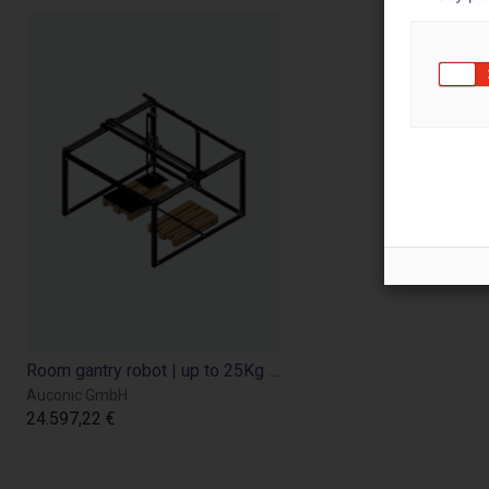
Room gantry robot | up to 25Kg Payload
Auconic GmbH
24.597,22 €