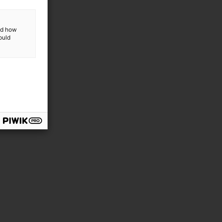
and how
ould