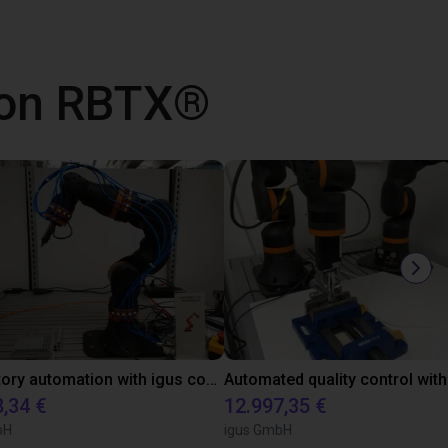
 con RBTX®
Laboratory automation with igus cobot ReBeL 6DOF
8,34 €
12.997,35 €
bH
igus GmbH