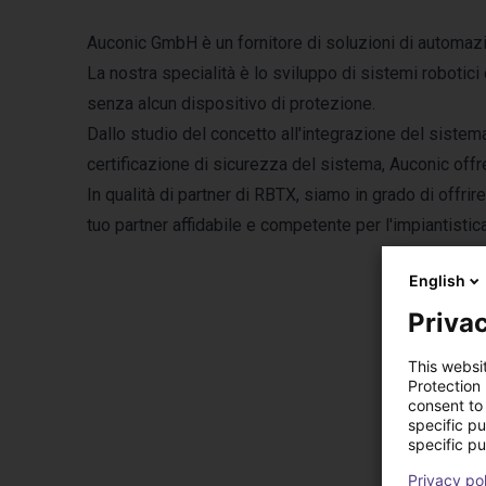
Auconic GmbH è un fornitore di soluzioni di automazion
La nostra specialità è lo sviluppo di sistemi robotici 
senza alcun dispositivo di protezione.
Dallo studio del concetto all'integrazione del sistem
certificazione di sicurezza del sistema, Auconic offre
In qualità di partner di RBTX, siamo in grado di offrir
tuo partner affidabile e competente per l'impiantistic
English
Privac
This websi
Protection
consent to 
Pr
specific p
specific pu
Privacy po