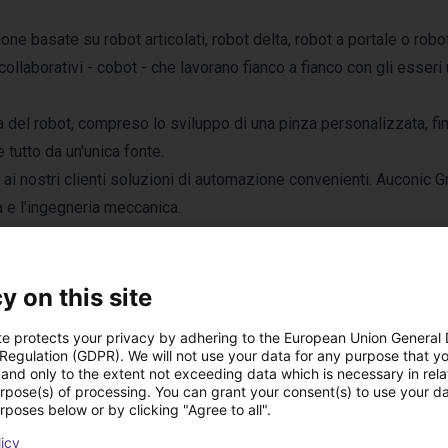
e basate su robot articolati, robot delta, robot a portale o robot 
collaborativi - cobot - che lavorano fianco a fianco con gli esseri
a del robot, compreso lo sviluppo di una pinza personalizzata, fin
 tutto da un'unica fonte.
e ai nostri clienti soluzioni di automazione convenienti. Auconic G
a e l'ingegneria meccanica.
y on this site
te protects your privacy by adhering to the European Union General
 Regulation (GDPR). We will not use your data for any purpose that y
and only to the extent not exceeding data which is necessary in relat
odotti di Auconic G
urpose(s) of processing. You can grant your consent(s) to use your da
rposes below or by clicking "Agree to all".
licy