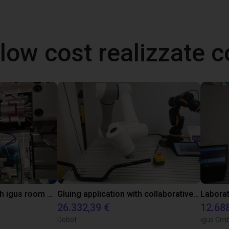
 low cost realizzate
Automated labeling with igus room gantry and a cab label printer
Gluing application with collaborative robot
26.332,39 €
12.68
Dobot
igus Gm