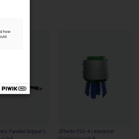
p SpA
and how
ould
EIG2 - Electric Parallel Gripper | 4 sizes
Effecto FSG-4 | electrical
oup SpA
Effecto Group SpA