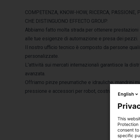
COMPETENZA, KNOW-HOW, RICERCA, PASSIONE, P
CHE DISTINGUONO EFFECTO GROUP.
Abbiamo fatto molta strada per ottenere prestazioni ec
alle tue esigenze di automazione e presa dei pezzi.
Il nostro ufficio tecnico è composto da persone qualif
personalizzate.
L'attività sui mercati internazionali garantisce la dis
avanzata.
Offriamo pinze pneumatiche e idrauliche, mandrini manual
pressione e accessori per robot, costruiti con attrezz
English
Privac
This websi
Protection
consent to 
specific p