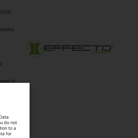
TICHE
ncontro
iù
atori di
 Data
ou do not
ion to a
ta for