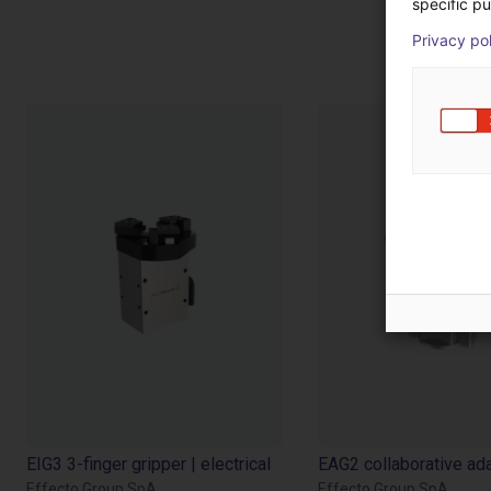
specific pu
Prod
Privacy po
EIG3 3-finger gripper | electrical
Effecto Group SpA
Effecto Group SpA