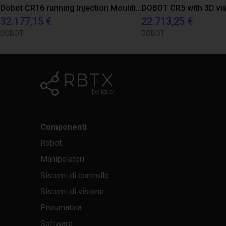
Dobot CR16 running Injection Moulding Machine
32.177,15 €
22.713,25 €
DOBOT
DOBOT
Componenti
Robot
Manipolatori
Sistemi di controllo
Sistemi di visione
Pneumatica
Software