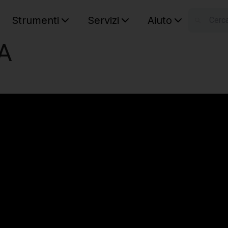
Strumenti
Servizi
Aiuto
S
pA
Your car