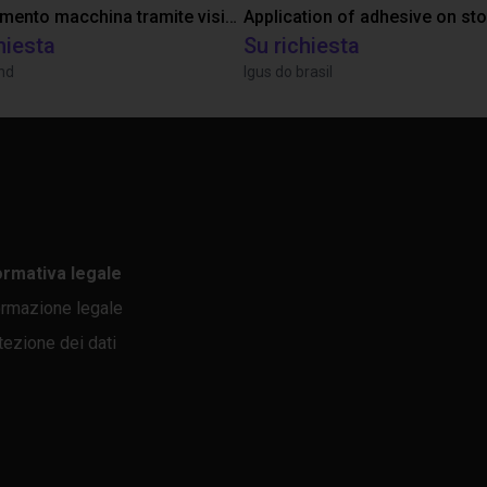
Asservimento macchina tramite visione 3D di ingranaggi
Application of adhesive on st
hiesta
Su richiesta
nd
Igus do brasil
ormativa legale
ormazione legale
tezione dei dati