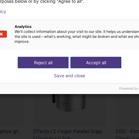
rposes below or by clicking "Agree to all".
otti di Effecto Grou
licy
Analytics
We'll collect information about your visit to our site. It helps us underst
the site is used – what's working, what might be broken and what we sh
improve.
Reject all
Accept all
Save and close
Powered by
EAG2 collaborative adaptive gripper
Effecto | 2-Finger Parallel Gripper | Electrical Gripper
Effecto Group SpA
Effecto Gr