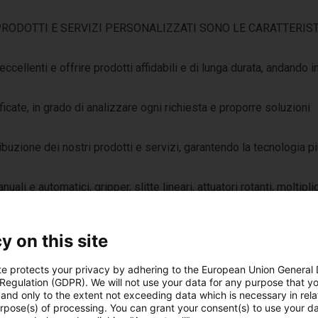
RODOTTI E SERVIZI PERSONALIZZATI SONO LE CARATTERIS
cellenti e offrire prodotti affidabili e di lunga durata, andando i
icate, in grado di analizzare ogni richiesta e proporre soluzioni
tribuzione dei nostri prodotti e servizi, garantendo la tecnologia p
i e automatici, gripper, slitte lineari, attuatori rotanti, moltiplic
ature speciali.
y on this site
te protects your privacy by adhering to the European Union General
 Regulation (GDPR). We will not use your data for any purpose that y
and only to the extent not exceeding data which is necessary in relat
urpose(s) of processing. You can grant your consent(s) to use your da