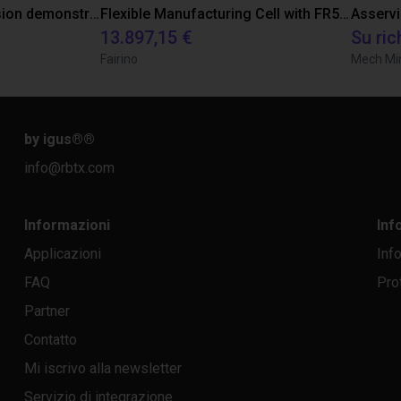
DOBOT CR5 with 3D vision demonstrates bin picking of flanges
Flexible Manufacturing Cell with FR5-FR3 Handover System
13.897,15 €
Su ric
Fairino
Mech Mi
by igus®
®
info@rbtx.com
Informazioni
Inf
Applicazioni
Inf
FAQ
Pro
Partner
Contatto
Mi iscrivo alla newsletter
Servizio di integrazione