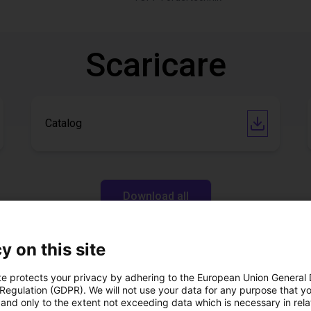
Scaricare
Catalog
Download all
y on this site
ideochiamata gratuita
te protects your privacy by adhering to the European Union General
esperto
 Regulation (GDPR). We will not use your data for any purpose that y
and only to the extent not exceeding data which is necessary in relat