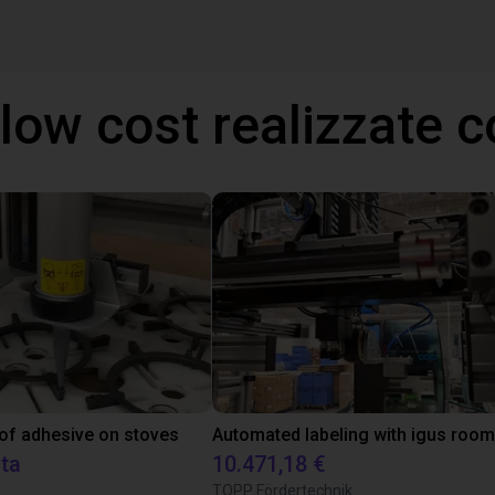
 low cost realizzate
 of adhesive on stoves
sta
10.471,18 €
TOPP Fördertechnik