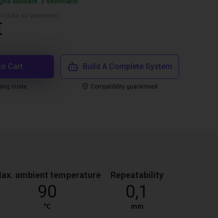
na abituale: 3 settimane
lcolata sul preventivo
€
to Cart
Build A Complete System
ping mode
Compatibility guaranteed
ax. ambient temperature
Repeatability
90
0,1
℃
mm