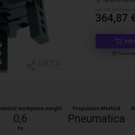
Tempo di conseg
escl. IVA, spedizione ca
364,87 
Add 
Free shop
nded workpiece weight
Propulsion Method
M
0,6
Pneumatica
kg