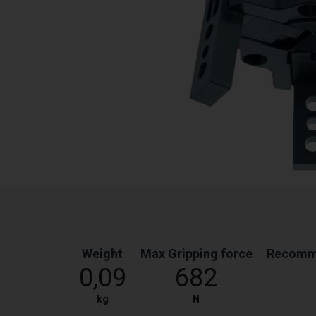
Weight
Max Gripping force
Recomme
0,09
682
kg
N