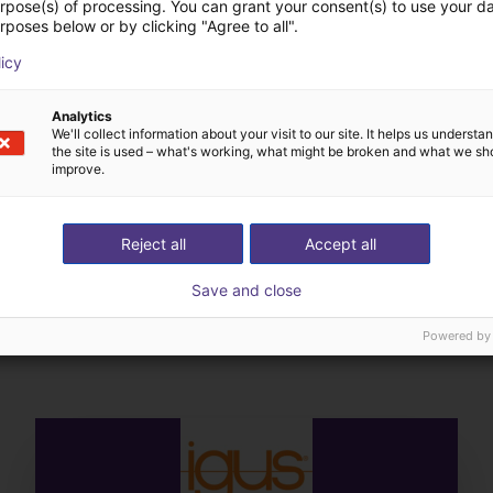
urpose(s) of processing. You can grant your consent(s) to use your da
rposes below or by clicking "Agree to all".
licy
Analytics
We'll collect information about your visit to our site. It helps us underst
the site is used – what's working, what might be broken and what we sh
improve.
Reject all
Accept all
L'esperto trova tutti 
Save and close
raci la tua applicazione
componenti insieme a
Powered by