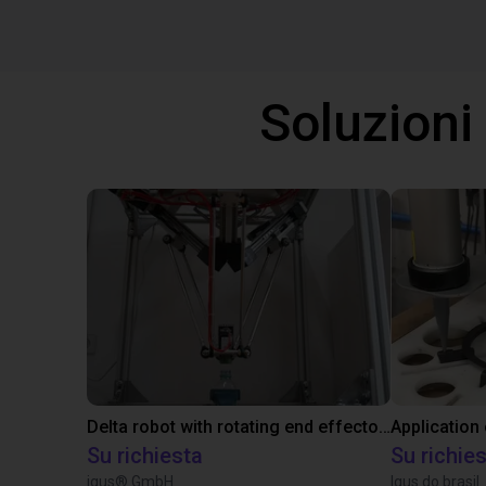
Soluzioni
Delta robot with rotating end effector opens bottle
Application
Su richiesta
Su richie
igus® GmbH
Igus do brasil