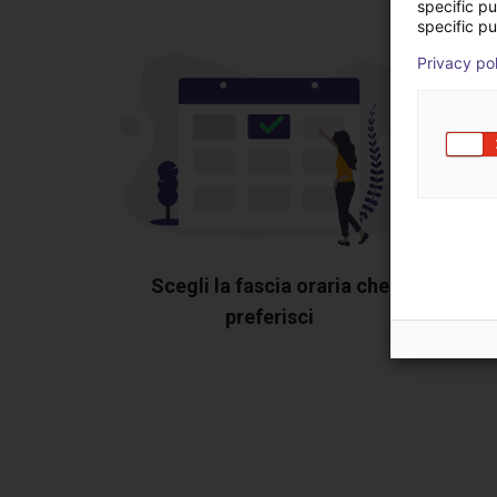
specific p
specific pu
Privacy po
Scegli la fascia oraria che
preferisci
Most