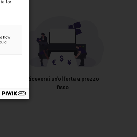
ta for
and how
ould
i
Riceverai un'offerta a prezzo
 te
fisso