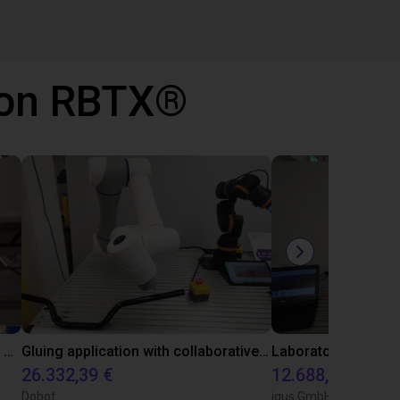
 con RBTX®
Automated labeling with igus room gantry and a cab label printer
Gluing application with collaborative robot
26.332,39 €
12.688,34 €
Dobot
igus GmbH