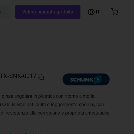
IT
Cerca su RBTX…
Videochiamata gratuita
hopping Cart
t is empty
Browse the shop
TX-SNK-0017
pinza angolare in plastica con ritorno a molla.
sale in ambienti puliti o leggermente sporchi, con
i di resistenza alla corrosione e proprietà antistatiche