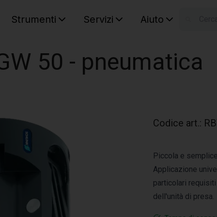
Strumenti
Servizi
Aiuto
S
Your car
SGW 50 - pneumatica
Codice art.
:
RB
Piccola e semplice 
Applicazione univer
particolari requisit
dell'unità di presa.