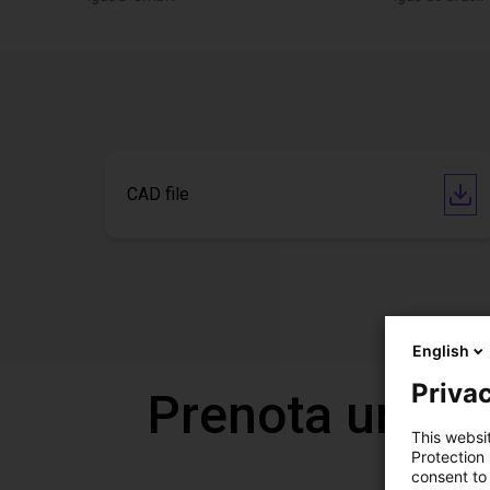
CAD file
English
Privac
Prenota una v
This websi
Protection
consent to 